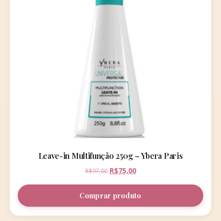
Leave-in Multifunção 250g – Ybera Paris
O
O
R$
75,00
R$
97,00
preço
preço
original
atual
Comprar produto
era:
é:
R$97,00.
R$75,00.