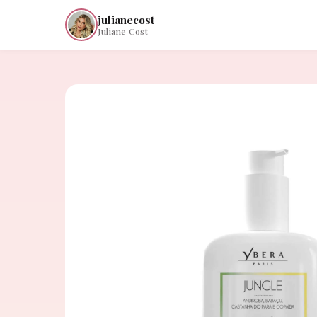
julianecost
Juliane Cost