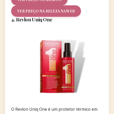
VER PREÇO NA BELEZA NA WEB
4. Revlon Uniq One
O Revlon Uniq One é um protetor térmico em