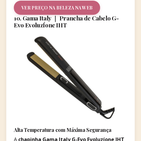
VER PREÇO NA BELEZA NA WEB
10. Gama Italy ｜ Prancha de Cabelo G-
Evo EvoluzÍone IHT
Alta Temperatura com Máxima Segurança
A
chapinha Gama Italy G-Evo Evoluzíone IHT